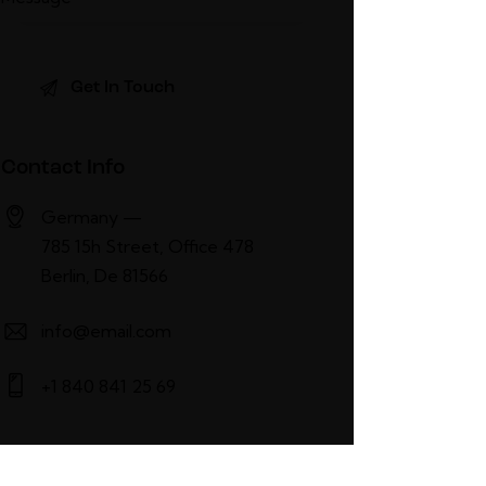
Contact Info
Germany —
785 15h Street, Office 478
Berlin, De 81566
info@email.com
+1 840 841 25 69