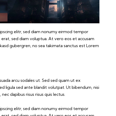
ipscing elitr, sed diam nonumy eirmod tempor
m erat, sed diam voluptua. At vero eos et accusam
a kasd gubergren, no sea takimata sanctus est Lorem
suada arcu sodales ut. Sed sed quam ut ex
ligula sed ante blandit volutpat. Ut bibendum, nisi
nec dapibus risus risus quis lectus.
ipscing elitr, sed diam nonumy eirmod tempor
m erat, sed diam voluptua. At vero eos et accusam