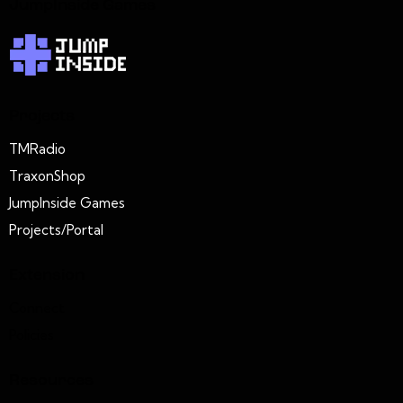
JumpInside Games
Projects
TMRadio
TraxonShop
JumpInside Games
Projects/Portal
Extension
Connect
Policies
Resources