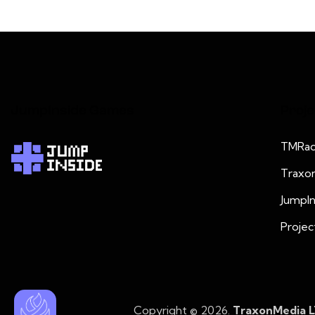
JumpInside Games
Proje
TMRad
Traxo
JumpI
Projec
Copyright © 2026.
TraxonMedia 