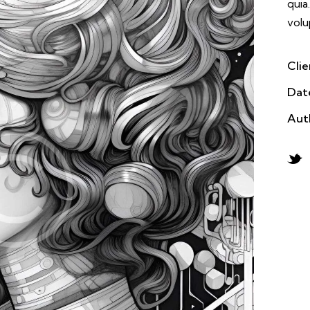
quia
volu
Clie
Dat
Aut