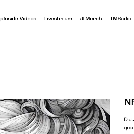
pInside Videos
Livestream
JI Merch
TMRadio
NF
Dict
quia