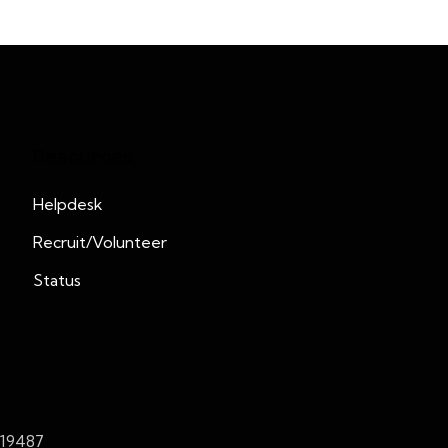
Resources
Helpdesk
Recruit/Volunteer
Status
419487