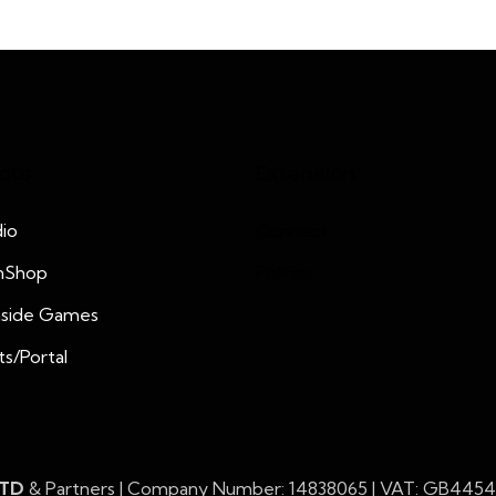
cts
Extension
io
Connect
nShop
Policies
nside Games
ts/Portal
LTD
& Partners | Company Number: 14838065 | VAT: GB445